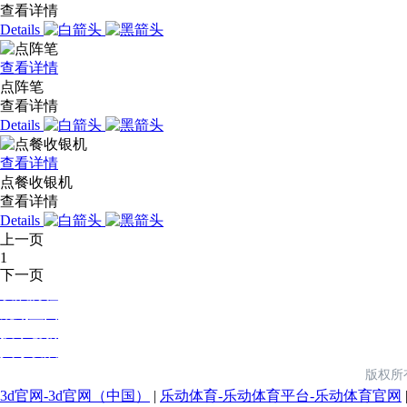
查看详情
Details
查看详情
点阵笔
查看详情
Details
查看详情
点餐收银机
查看详情
Details
上一页
1
下一页
发展历程
规划蓝图
技术创新
人才发展
版权所
3d官网-3d官网（中国）
|
乐动体育-乐动体育平台-乐动体育官网