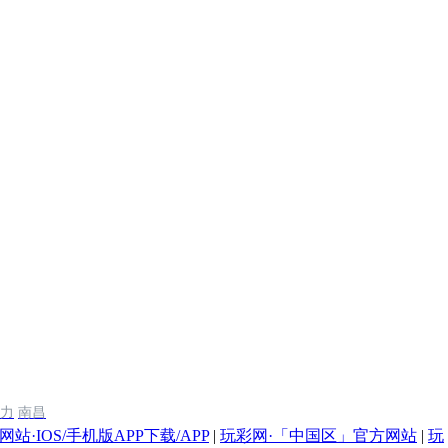
力
南昌
·IOS/手机版APP下载/APP
|
玩彩网·「中国区」官方网站
|
玩