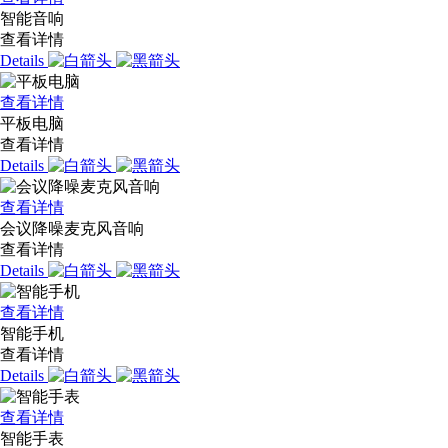
智能音响
查看详情
Details
查看详情
平板电脑
查看详情
Details
查看详情
会议降噪麦克风音响
查看详情
Details
查看详情
智能手机
查看详情
Details
查看详情
智能手表