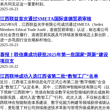
表共同见证这一重要时刻。
2025-10-23
江西联益首次通过SMETA国际道德贸易审核
2025年9月，江西联益光学有限公司成功通过SMETA（Sedex
Members Ethical Trade Audit，道德贸易审核）认证，标志着公司
在社会责任履行、道德贸易实践及可持续发展领域迈上新台阶，
进一步巩固行业合规标杆地位。
2025-10-23
喜报！联信康成功获批2025年第一批国家“两新”建设
项目支
2025-10-22
江西联坤成功入选江西省第二批“数智工厂”名单
近日，江西省工业和信息化厅正式公布第二批“数字领航”企业
及“数智工厂”认定名单。其中，江西联坤智能科技有限公司（以
下简称“江西联坤”）凭借在制造业数字化转型领域的突出成效和
创新实践，成功入选“数智工厂”行列。此次入选，不仅标志着江
西联坤在智能制造体系建设、数字化能力构建等领域获得省级认
可，更彰显了对公司持续推进技术革新与管理升级成果的充分肯